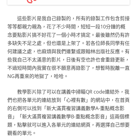
這些影片是我自己錄製的，所有的錄製工作包含剪接
等等都親力親為，花了不少時間，短短一段10分鐘的概
念要點影片搞不好花了一個小時才搞定。最後雖然仍有許
多缺失不足之處，但也還是上架了。若各位師長同學有任
何建議之處，也麻煩與我們連繫或跟翰林出版社反應。有
些我自己不太滿意的影片，日後有空也許也會重錄更新，
不過短時間內我實在很不願意再錄影了，想暫時脫離一直
NG再重來的地獄了，哈哈。
教學影片除了可以在講義中掃瞄QR code連結外，我
們也把各單元的連結放到「心裡有數」的網站中，在首頁
的右側可以找到「新大滿貫複習講義數學A-重點概念影
音」「新大滿貫複習講義數學B-重點概念影音」這兩個標
題，點擊就可以進入各單元的連結網頁，再選擇自己想要
觀看的單元。