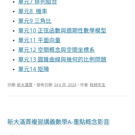
單元7 排列組合
單元8 機率
單元9 三角比
單元10 正弦函數與週期性數學模型
單元11 平面向量
單元12 空間概念與空間坐標系
單元13 圓錐曲線與幾何的比例問題
單元14 矩陣
分類:
新大滿貫
，發佈日期:
24 6 月, 2024
，作者:
秋柿先生
新大滿貫複習講義數學A-重點概念影音