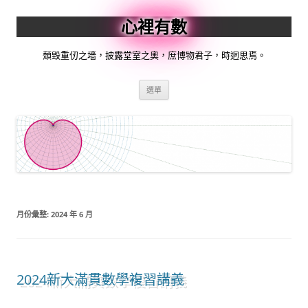
跳
至
心裡有數
主
要
內
容
頹毀重仞之墻，披露堂室之奧，庶博物君子，時迵思焉。
選單
月份彙整:
2024 年 6 月
2024新大滿貫數學複習講義