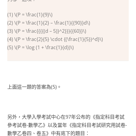
(1) \(P = \frac{1}{9}\)
(2) \(P = \frac{1}{2} – \frac{1}{{90}}d\)
(3) \(P = \frac{{{{(d – 5)}^2}}}{{60}}\)
(4) \(P = \frac{2}{5} \cdot {(\frac{1}{5})^d}\)
(5) \(P = \log (1 + \frac{1}{d})\)
上面這一題的答案為(5)。
另外，大學入學考試中心在97年公布的《指定科目考試
參考試卷-數學乙》以及當年《指定科目考試研究用試卷-
數學乙卷四、卷五》中有底下的題目：