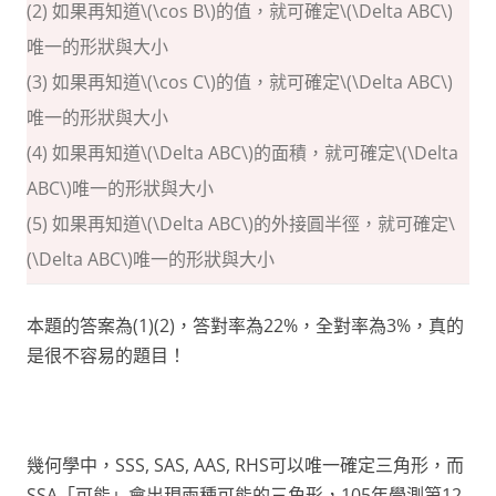
(2) 如果再知道\(\cos B\)的值，就可確定\(\Delta ABC\)
唯一的形狀與大小
(3) 如果再知道\(\cos C\)的值，就可確定\(\Delta ABC\)
唯一的形狀與大小
(4) 如果再知道\(\Delta ABC\)的面積，就可確定\(\Delta
ABC\)唯一的形狀與大小
(5) 如果再知道\(\Delta ABC\)的外接圓半徑，就可確定\
(\Delta ABC\)唯一的形狀與大小
本題的答案為(1)(2)，答對率為22%，全對率為3%，真的
是很不容易的題目！
幾何學中，SSS, SAS, AAS, RHS可以唯一確定三角形，而
SSA「可能」會出現兩種可能的三角形，105年學測第12