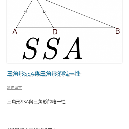
三角形SSA與三角形的唯一性
發佈留言
三角形SSA與三角形的唯一性