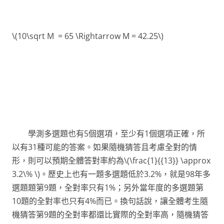
\(10\sqrt M = 65 \Rightarrow M = 42.25\)
學測多選題也有5個選項，至少有1個選項正確，所
以有31種可能的答案。如果隨機猜答且考慮全對的情
形，則可以預期全體答對率約為\(\frac{1}{{13}} \approx
3.2\% \)。歷史上也有一題多選題低於3.2%，就是98年多
選題題第9題，全對率只有1%；另外當年度的多選題第
10題的全對率也只有4%而已。換句話說，讓全體考生隨
機猜答第9題的全對率都還比實際的全對率高，隨機猜答