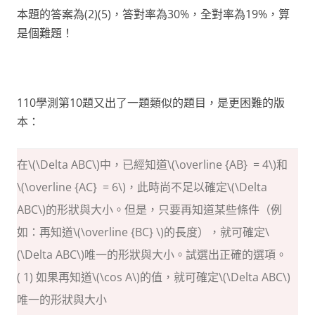
本題的答案為(2)(5)，答對率為30%，全對率為19%，算
是個難題！
110學測第10題又出了一題類似的題目，是更困難的版
本：
在\(\Delta ABC\)中，已經知道\(\overline {AB} = 4\)和
\(\overline {AC} = 6\)，此時尚不足以確定\(\Delta
ABC\)的形狀與大小。但是，只要再知道某些條件（例
如：再知道\(\overline {BC} \)的長度），就可確定\
(\Delta ABC\)唯一的形狀與大小。試選出正確的選項。
( 1) 如果再知道\(\cos A\)的值，就可確定\(\Delta ABC\)
唯一的形狀與大小