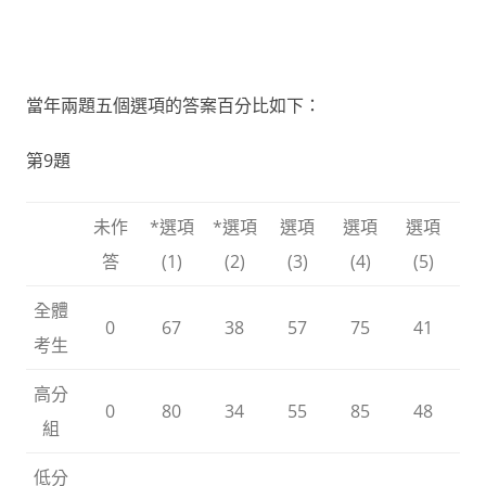
當年兩題五個選項的答案百分比如下：
第9題
未作
*選項
*選項
選項
選項
選項
答
(1)
(2)
(3)
(4)
(5)
全體
0
67
38
57
75
41
考生
高分
0
80
34
55
85
48
組
低分