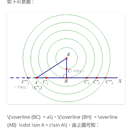
如下示意圖：
\(\overline {BC} = a\)，\(\overline {BH} = \overline
{AB} \cdot \sin A = c\sin A\)，由上圖可知：