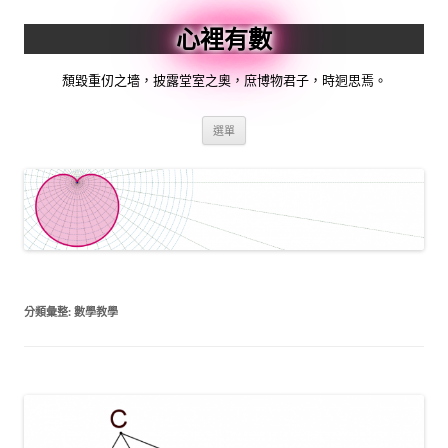
跳
至
心裡有數
主
要
內
容
頹毀重仞之墻，披露堂室之奧，庶博物君子，時迵思焉。
選單
分類彙整:
數學教學