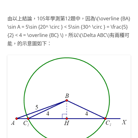
由以上結論，105年學測第12題中，因為\(\overline {BA}
\sin A = 5\sin {20^ \circ } < 5\sin {30^ \circ } = \frac{5}
{2} < 4 = \overline {BC} \)，所以\(\Delta ABC\)有兩種可
能，的示意圖如下：