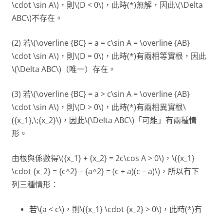
\cdot \sin A\)，則\(D < 0\)，此時(*)無解，因此\(\Delta
ABC\)不存在。
(2) 若\(\overline {BC} = a = c\sin A = \overline {AB}
\cdot \sin A\)，則\(D = 0\)，此時(*)有兩相等實根，因此
\(\Delta ABC\)（唯一）存在。
(3) 若\(\overline {BC} = a > c\sin A = \overline {AB}
\cdot \sin A\)，則\(D > 0\)，此時(*)有兩相異實根\
({x_1},\;{x_2}\)，因此\(\Delta ABC\)「可能」有兩種情
形。
由根與係數得\({x_1} + {x_2} = 2c\cos A > 0\)，\({x_1}
\cdot {x_2} = {c^2} – {a^2} = (c + a)(c – a)\)，所以有下
列三種情形：
若\(a < c\)，則\({x_1} \cdot {x_2} > 0\)，此時(*)有