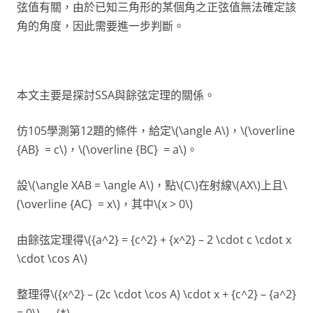
弦值有關，由於已知三角形的某個角之正弦值無法確定該
角的角度，因此需要進一步判斷。
本文主要是探討SSA與餘弦定理的關係。
仿105學測第12題的條件，給定\(\angle A\)，\(\overline
{AB} = c\)，\(\overline {BC} = a\)。
設\(\angle XAB = \angle A\)，點\(C\)在射線\(AX\)上且\
(\overline {AC} = x\)，其中\(x > 0\)
由餘弦定理得\({a^2} = {c^2} + {x^2} – 2 \cdot c \cdot x
\cdot \cos A\)
整理得\({x^2} – (2c \cdot \cos A) \cdot x + {c^2} – {a^2}
= 0\)……(*)