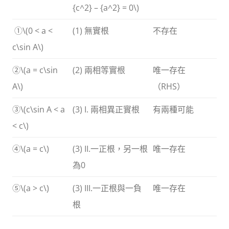
{c^2} – {a^2} = 0\)
 ①\(0 < a <
(1) 無實根
不存在
c\sin A\)
②\(a = c\sin
(2) 兩相等實根
唯一存在
A\)
（RHS）
③\(c\sin A < a
(3) I. 兩相異正實根
有兩種可能
< c\)
④\(a = c\)
(3) II.一正根，另一根
唯一存在
為0
⑤\(a > c\)
(3) III.一正根與一負
唯一存在
根