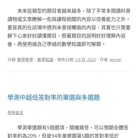
未來這類型的題目會越來越多，除了平常多閱讀科普
讀物或文章瞭解一些與課程相關的內容以培養能力之外，
要是真的在試場中遇到未曾接觸過的內容，其實也只需要
靜下心來好好讀懂題目，照著題目的說明好好理解內容
後，再使用過自己學過的數學知識即可解題。
分類:
數學教學
、
數學知識
，發佈日期:
2 9 月, 2023
，作者:
Jernan
學測中超低答對率的單選與多選題
發佈留言
學測單選題有5個選項，隨機猜答，可以預期全體答
對率約為20%，但是94年單選題第5題的答對率低於