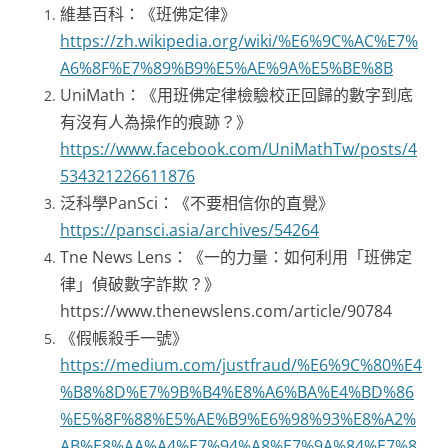
維基百科：《班佛定律》
https://zh.wikipedia.org/wiki/%E6%9C%AC%E7%
A6%8F%E7%89%B9%E5%AE%9A%E5%BE%8B
UniMath：《用班佛定律檢驗校正回歸的數字到底
有沒有人為操作的痕跡？》
https://www.facebook.com/UniMathTw/posts/4
534321226611876
泛科學PanSci：《不要相信你的直覺》
https://pansci.asia/archives/54264
Tne News Lens：《一的力量：如何利用「班佛定
律」偵破數字詐欺？》
https://www.thenewslens.com/article/90784
《假帳殺手一號》
https://medium.com/justfraud/%E6%9C%80%E4
%B8%8D%E7%9B%B4%E8%A6%BA%E4%BD%86
%E5%8F%88%E5%AE%B9%E6%98%93%E8%A2%
AB%E8%AA%A4%E7%94%A8%E7%9A%84%E7%8