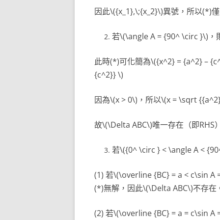
因此\({x_1},\;{x_2}\)異號，所以(
若\(\angle A = {90^ \circ }\)，
此時(*)可化簡為\({x^2} = {a^2} – {c^2}\
{c^2}} \)
因為\(x > 0\)，所以\(x = \sqrt {{a
故\(\Delta ABC\)唯一存在（即RHS
若\({0^ \circ } < \angle A < {90
(1) 若\(\overline {BC} = a < c\sin
(*)無解，因此\(\Delta ABC\)不存在
(2) 若\(\overline {BC} = a = c\sin