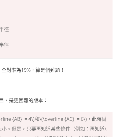
圓半徑
圓半徑
%，全對率為19%，算是個難題！
題目，是更困難的版本：
ine {AB} = 4\)和\(\overline {AC} = 6\)，此時尚
的形狀與大小。但是，只要再知道某些條件（例如：再知道\