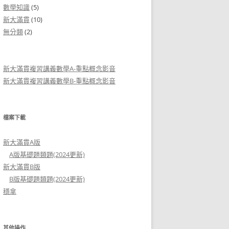
數學知識
(5)
新大滿貫
(10)
無分類
(2)
新大滿貫複習講義數學A-重點概念影音
新大滿貫複習講義數學B-重點概念影音
檔案下載
新大滿貫A版
A版基礎題類題(2024更新)
新大滿貫B版
B版基礎題類題(2024更新)
穩拿
其他操作