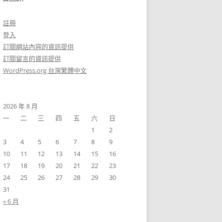
註冊
登入
訂閱網站內容的資訊提供
訂閱留言的資訊提供
WordPress.org 台灣繁體中文
2026 年 8 月
一
二
三
四
五
六
日
1
2
3
4
5
6
7
8
9
10
11
12
13
14
15
16
17
18
19
20
21
22
23
24
25
26
27
28
29
30
31
« 6 月