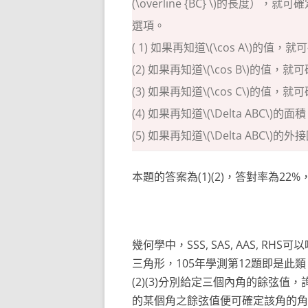
(\overline {BC} \)的長度），
選項。
( 1) 如果再知道\(\cos A\)的值，就
(2) 如果再知道\(\cos B\)的值，就
(3) 如果再知道\(\cos C\)的值，就
(4) 如果再知道\(\Delta ABC\)的
(5) 如果再知道\(\Delta ABC\)
本題的答案為(1)(2)，答對率為2
幾何學中，SSS, SAS, AAS, 
三角形，105年學測第12題即是此類
(2)(3)分別給定三個內角的餘弦值，詢
的某個角之餘弦值便可確定該角的角度，