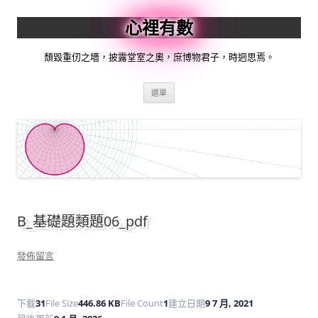
跳
至
心裡有數
主
要
內
容
頹毀重仞之墻，披露堂室之奧，庶博物君子，時迵思焉。
選單
B_基礎題類題06_pdf
發佈留言
下載
31
File Size
446.86 KB
File Count
1
建立日期
9 7 月, 2021