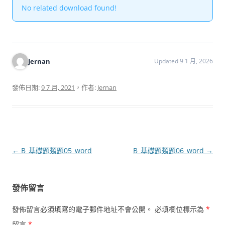
No related download found!
Jernan
Updated 9 1 月, 2026
發佈日期:
9 7 月, 2021
，作者:
Jernan
文
←
B_基礎題類題05_word
B_基礎題類題06_word
→
章
導
發佈留言
覽
發佈留言必須填寫的電子郵件地址不會公開。
必填欄位標示為
*
留言
*